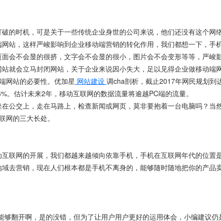
打破的时机，可是关于一些传统企业身世的公司来说，他们还没有这个网
端网站，这样严峻影响到企业移动端营销的转化作用，我们都想一下，手
页面会不会显的很挤，文字会不会显的很小，图片会不会变形等等，严峻
网站就会立马封闭网站，关于企业来说因小失大，足以见得企业做移动端
端网站的必要性。优加星
网站建设
调cha剖析，截止2017年网民规划到达7
.6%。估计未来2年，移动互联网的数据流量将逾越PC端的流量。
坐在公交上，走在马路上，检查新闻或网页，莫非要抱着一台电脑吗？当
联网的三大长处。
动互联网的开展，我们都越来越倾向依靠手机，手机在互联网年代的位置
地域去营销，现在人们根本都是手机不离身的，能够随时随地把你的产品
也能够翻开啊，是的没错，但为了让用户用户更好的运用体会，小编建议仍