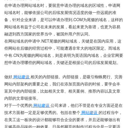
在申请办理网站域名时，要留意申请办理的域名的区域性，申请网
站域名时，能够依据公司的后续发展情况适度的做一些远观的准
备，针对企业来讲，是可以申请办理到.COM为尾缀的域名，这样的
网站域名有益于公司在未来的发展，看起来更为靠谱，也更为容易
融进到西方国家的世界当中，被国外用户所认同。
在网站域名的申请中.NET尾缀的网站域名，关键是在国内应用，这
些网站在后缀的经营过程中，可能遭遇非常大的地区限定。而域名
中有.CN为尾缀的网站域名，则是表明为英语国内域名，企业官网要
想申请办理哪些的网站域名，关键还是根据公司的后续发展规划。
做好
网站建设
相关的内部链接。内部链接，是吸引蜘蛛爬行、完善
网站内部架构的重要之处，我们在添加页面内容的时候，要学会丰
富其中的内部链接，比如相关文章、相关案例、推荐内容以及文章
内部的文章链接等。
对于一个优秀的
网站建设
公司来讲，他们不管是在专业方面还是在
技术方面都一定是足够优秀的。包括在整个
网站建设
的过程当中，
在美工这一板块的设计都能够符合企业的要求，并且还能够做出有
足够高尚品味的一种效果。日虽然网页的制作过程当中是一定要适