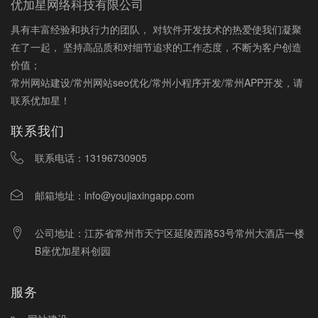
优加星网络科技有限公司
具有丰富经验和执行力的团队， 对软件开发技术的热爱使我们凝聚
在了一起， 坚持高品质和对细节追求的工作态度，不断为客户创造
价值；
常州网站建设/常州网站seo优化/常州小程序开发/常州APP开发，请
联系优加星！
联系我们
联系电话：
13196730905
邮箱地址：
info@youjiaxingapp.com
公司地址：江苏省常州市天宁区延陵西路53号常州大酒店一楼
B座优加星科创园
服务