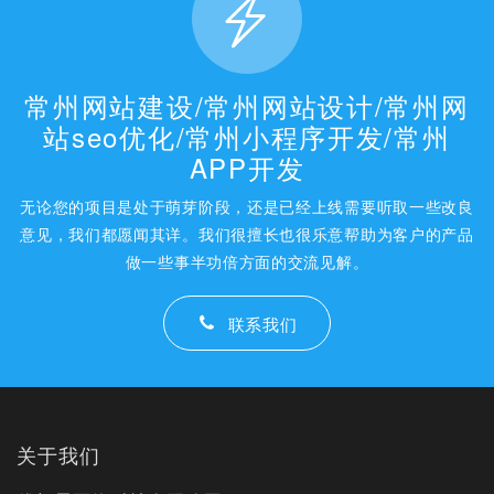
常州网站建设/常州网站设计/常州网
站seo优化/常州小程序开发/常州
APP开发
无论您的项目是处于萌芽阶段，还是已经上线需要听取一些改良
意见，我们都愿闻其详。我们很擅长也很乐意帮助为客户的产品
做一些事半功倍方面的交流见解。
联系我们
关于我们