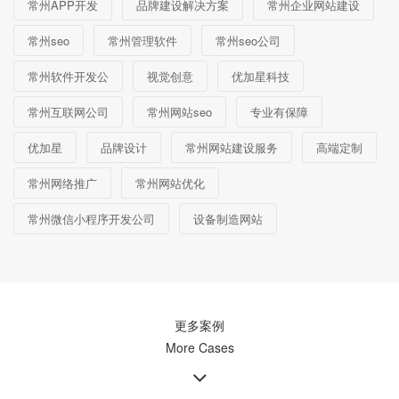
常州APP开发
品牌建设解决方案
常州企业网站建设
常州seo
常州管理软件
常州seo公司
常州软件开发公
视觉创意
优加星科技
常州互联网公司
常州网站seo
专业有保障
优加星
品牌设计
常州网站建设服务
高端定制
常州网络推广
常州网站优化
常州微信小程序开发公司
设备制造网站
更多案例
More Cases