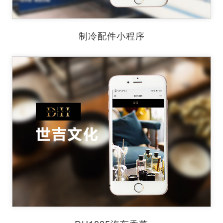
制冷配件小程序