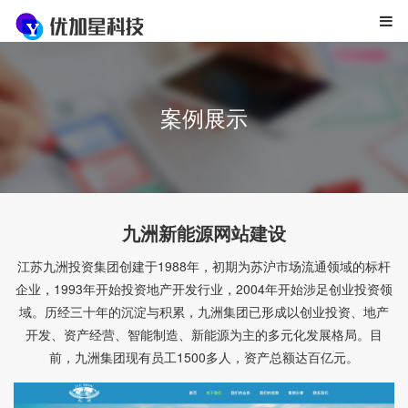
案例展示
九洲新能源网站建设
江苏九洲投资集团创建于1988年，初期为苏沪市场流通领域的标杆
企业，1993年开始投资地产开发行业，2004年开始涉足创业投资领
域。历经三十年的沉淀与积累，九洲集团已形成以创业投资、地产
开发、资产经营、智能制造、新能源为主的多元化发展格局。目
前，九洲集团现有员工1500多人，资产总额达百亿元。