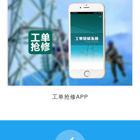
工单抢修APP