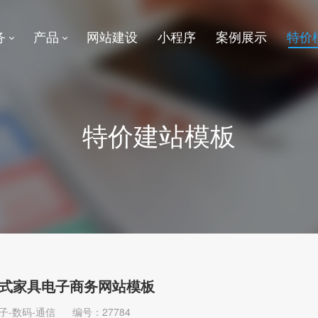
务
产品
网站建设
小程序
案例展示
特价
特价建站模板
式家具电子商务网站模板
子-数码-通信
编号：27784