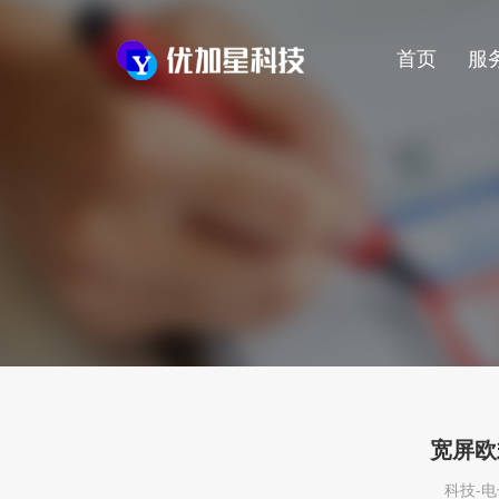
首页
服
宽屏欧
科技-电