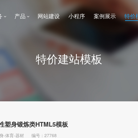
务
产品
网站建设
小程序
案例展示
特价
特价建站模板
性塑身锻炼类HTML5模板
身-体育-器材
编号：27768