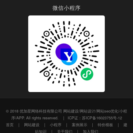
微信小程序
© 2018
优加星网络科技有限公司
网站建设/网站设计/网站seo优化/小程
序/APP. All rights reserved.
|
ICP证：苏ICP备16023755号-12
首页
|
网站建设
|
小程序
|
案例展示
|
特价模板
|
建
站知识
|
关于我们
|
加入我们