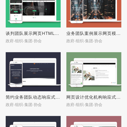
谈判团队展示网页HTML模板下载-26948
业务团队案例展示网页模板下载-26901
政府-组织-集团-协会
政府-组织-集团-协会
简约业务团队动态响应式网页模板-26893
网页设计优化机构响应式网页模板-26771
政府-组织-集团-协会
政府-组织-集团-协会