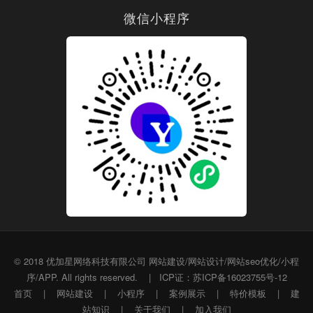
微信小程序
© 2018
优加星网络科技有限公司
网站建设/网站设计/网站seo优化/小程
序/APP. All rights reserved.
|
ICP证：苏ICP备16023755号-12
首页
|
网站建设
|
小程序
|
案例展示
|
特价模板
|
建
站知识
|
关于我们
|
加入我们