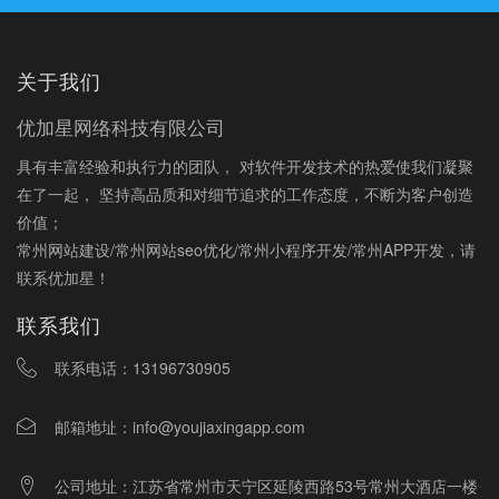
关于我们
优加星网络科技有限公司
具有丰富经验和执行力的团队， 对软件开发技术的热爱使我们凝聚
在了一起， 坚持高品质和对细节追求的工作态度，不断为客户创造
价值；
常州网站建设/常州网站seo优化/常州小程序开发/常州APP开发，请
联系优加星！
联系我们
联系电话：
13196730905
邮箱地址：
info@youjiaxingapp.com
公司地址：江苏省常州市天宁区延陵西路53号常州大酒店一楼