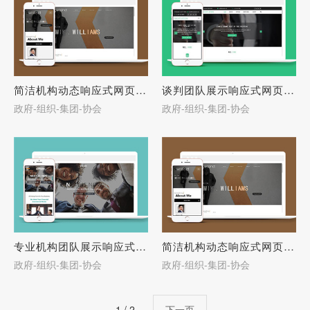
简洁机构动态响应式网页通用模板下载-24937
谈判团队展示响应式网页通用模板下载-24934
政府-组织-集团-协会
政府-组织-集团-协会
专业机构团队展示响应式通用网页模板下载-24917
简洁机构动态响应式网页模板下载-24761
政府-组织-集团-协会
政府-组织-集团-协会
1 / 2
下一页