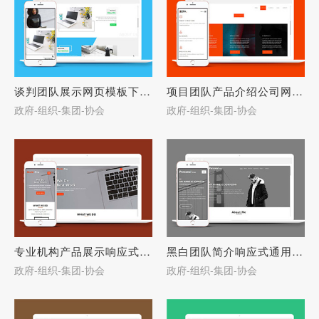
谈判团队展示网页模板下载-25713
项目团队产品介绍公司网站模板下载-25630
政府-组织-集团-协会
政府-组织-集团-协会
专业机构产品展示响应式通用网页模板下载-24953
黑白团队简介响应式通用网页模板下载-24952
政府-组织-集团-协会
政府-组织-集团-协会