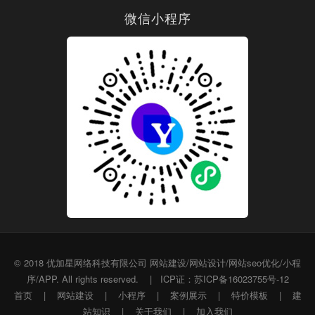
微信小程序
© 2018
优加星网络科技有限公司
网站建设/网站设计/网站seo优化/小程
序/APP. All rights reserved.
|
ICP证：苏ICP备16023755号-12
首页
|
网站建设
|
小程序
|
案例展示
|
特价模板
|
建
站知识
|
关于我们
|
加入我们